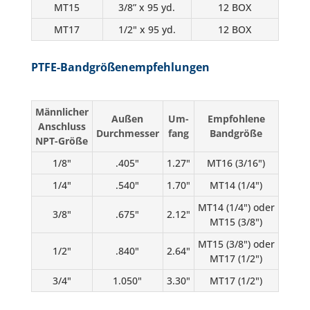
MT15
3/8” x 95 yd.
12 BOX
MT17
1/2" x 95 yd.
12 BOX
PTFE-Bandgrößenempfehlungen
Männlicher
Außen
Um-
Empfohlene
Anschluss
Durchmesser
fang
Bandgröße
NPT-Größe
1/8"
.405"
1.27"
MT16 (3/16")
1/4"
.540"
1.70"
MT14 (1/4")
MT14 (1/4") oder
3/8"
.675"
2.12"
MT15 (3/8")
MT15 (3/8") oder
1/2"
.840"
2.64"
MT17 (1/2")
3/4"
1.050"
3.30"
MT17 (1/2")