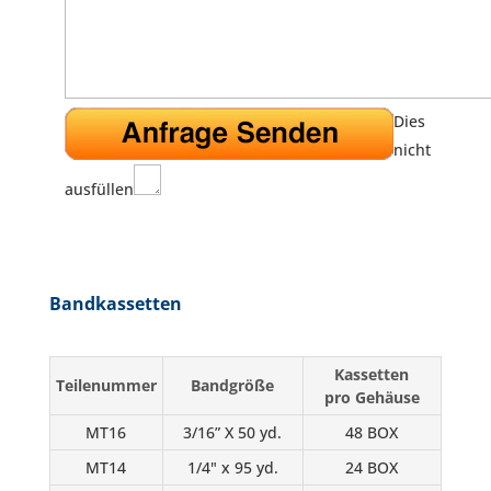
Dies
nicht
ausfüllen
Bandkassetten
Kassetten
Teilenummer
Bandgröße
pro Gehäuse
MT16
3/16” X 50 yd.
48 BOX
MT14
1/4" x 95 yd.
24 BOX