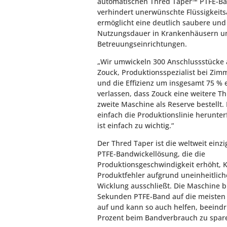
automatischen Thred Taper™ PTFE-B
verhindert unerwünschte Flüssigkeits
ermöglicht eine deutlich saubere und
Nutzungsdauer in Krankenhäusern u
Betreuungseinrichtungen.
„Wir umwickeln 300 Anschlussstücke a
Zouck, Produktionsspezialist bei Zim
und die Effizienz um insgesamt 75 % 
verlassen, dass Zouck eine weitere T
zweite Maschine als Reserve bestellt
einfach die Produktionslinie herunte
ist einfach zu wichtig.“
Der Thred Taper ist die weltweit einz
PTFE-Bandwickellösung, die die
Produktionsgeschwindigkeit erhöht, K
Produktfehler aufgrund uneinheitlich
Wicklung ausschließt. Die Maschine b
Sekunden PTFE-Band auf die meisten
auf und kann so auch helfen, beeind
Prozent beim Bandverbrauch zu spar