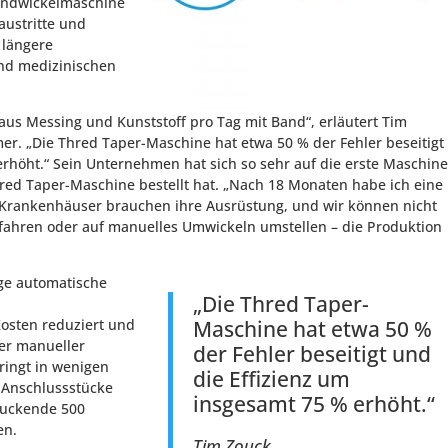
andwickelmaschine
austritte und
 längere
nd medizinischen
us Messing und Kunststoff pro Tag mit Band“, erläutert Tim
mer. „Die Thred Taper-Maschine hat etwa 50 % der Fehler beseitigt
erhöht.“ Sein Unternehmen hat sich so sehr auf die erste Maschine
hred Taper-Maschine bestellt hat. „Nach 18 Monaten habe ich eine
. Krankenhäuser brauchen ihre Ausrüstung, und wir können nicht
rfahren oder auf manuelles Umwickeln umstellen – die Produktion
ige automatische
„Die Thred Taper-
osten reduziert und
Maschine hat etwa 50 %
er manueller
der Fehler beseitigt und
ringt in wenigen
die Effizienz um
 Anschlussstücke
insgesamt 75 % erhöht.“
ruckende 500
en.
Tim Zouck