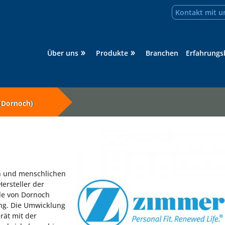
Kontakt mit u
Über uns
Produkte
Branchen
Erfahrungs
(Dornoch)
n und menschlichen
Hersteller der
le von Dornoch
ng. Die Umwicklung
rät mit der