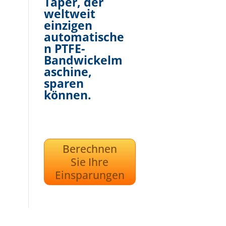
Taper, der
weltweit
einzigen
automatische
n PTFE-
Bandwickelm
aschine,
sparen
können.
Berechnen
Sie Ihre
Einsparungen